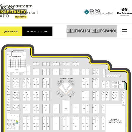
Skip to navigation
Skip to main content
🇺🇸 ENGLISH
🇲🇽 ESPAÑOL
¡REGÍSTRATE!
RESERVA TU STAND