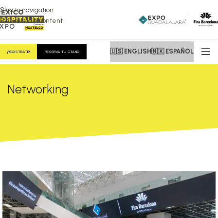
Skip to navigation
Skip to main content
🇺🇸 ENGLISH
🇲🇽 ESPAÑOL
¡REGÍSTRATE!
RESERVA TU STAND
Networking