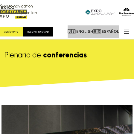
Skip to navigation
Skip to main content
🇺🇸 ENGLISH
🇲🇽 ESPAÑOL
¡REGÍSTRATE!
RESERVA TU STAND
Plenario de
conferencias